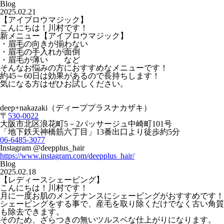
Blog
2025.02.21
【アイブロウマジック】
こんにちは！川村です！
新メニュー【アイブロウマジック】
・眉毛の向きが揃わない
・眉毛の手入れが面倒
・眉毛が薄い など
そんなお悩みの方におすすめなメニューです！
約45～60日は効果があるので長持ちします！
気になる方はぜひお試しください。
deep+nakazaki（ディーププラスナカザキ）
〒
530-0022
大阪市北区浪花町5－2パッサージュ中崎町101号
「地下鉄天神橋筋六丁目」13番出口より徒歩約5分
06-6485-3077
Instagram @deepplus_hair
https://www.instagram.com/deepplus_hair/
Blog
2025.02.18
【レディースシェービング】
こんにちは！川村です！
月に一度お肌のメンテナンスにシェービングがおすすめです！
シェービングをする事で、産毛を取り除くだけでなく古い角質
も除去できます。
そのため、ざらつきの無いツルスベな仕上がりになります。