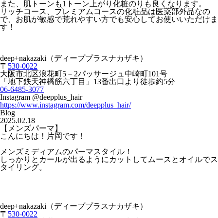
また、肌トーンも1トーン上がり化粧のりも良くなります。
リッチコース、プレミアムコースの化粧品は医薬部外品なの
で、お肌が敏感で荒れやすい方でも安心してお使いいただけま
す！
deep+nakazaki（ディーププラスナカザキ）
〒
530-0022
大阪市北区浪花町5－2パッサージュ中崎町101号
「地下鉄天神橋筋六丁目」13番出口より徒歩約5分
06-6485-3077
Instagram @deepplus_hair
https://www.instagram.com/deepplus_hair/
Blog
2025.02.18
【メンズパーマ】
こんにちは！片岡です！
メンズミディアムのパーマスタイル！
しっかりとカールが出るようにカットしてムースとオイルでス
タイリング。
deep+nakazaki（ディーププラスナカザキ）
〒
530-0022