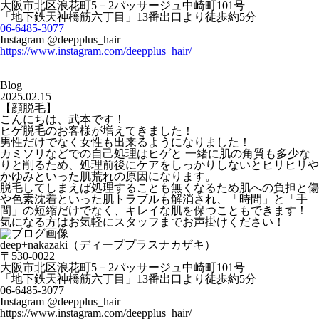
大阪市北区浪花町5－2パッサージュ中崎町101号
「地下鉄天神橋筋六丁目」13番出口より徒歩約5分
06-6485-3077
Instagram @deepplus_hair
https://www.instagram.com/deepplus_hair/
Blog
2025.02.15
【顔脱毛】
こんにちは、武本です！
ヒゲ脱毛のお客様が増えてきました！
男性だけでなく女性も出来るようになりました！
カミソリなどでの自己処理はヒゲと 一緒に肌の角質も多少な
りと削るため、処理前後にケアをしっかりしないとヒリヒリや
かゆみといった肌荒れの原因になります。
脱毛してしまえば処理することも無くなるため肌への負担と傷
や色素沈着といった肌トラブルも解消され、「時間」と「手
間」の短縮だけでなく、キレイな肌を保つこともできます！
気になる方はお気軽にスタッフまでお声掛けください！
deep+nakazaki（ディーププラスナカザキ）
〒530-0022
大阪市北区浪花町5－2パッサージュ中崎町101号
「地下鉄天神橋筋六丁目」13番出口より徒歩約5分
06-6485-3077
Instagram @deepplus_hair
https://www.instagram.com/deepplus_hair/