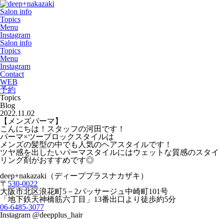
Salon info
Topics
Menu
Instagram
Salon info
Topics
Menu
Instagram
Contact
WEB
予約
Topics
Blog
2022.11.02
【メンズパーマ】
こんにちは！スタッフの河田です！
パーマ×ツーブロックスタイルは
メンズの髪型の中でも人気のヘアスタイルです！
ツヤ感を出したいパーマスタイルにはウェットな質感のスタイ
リング剤がおすすめです◎
deep+nakazaki
（ディーププラスナカザキ）
〒
530-0022
大阪市北区浪花町
5
－
2
パッサージュ中崎町
101
号
「地下鉄天神橋筋六丁目」
13
番出口より徒歩約
5
分
06-6485-3077
Instagram @deepplus_hair