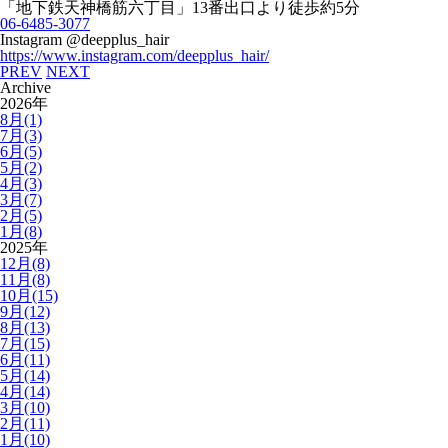
「地下鉄天神橋筋六丁目」
13
番出口より徒歩約
5
分
06-6485-3077
Instagram @deepplus_hair
https://www.instagram.com/deepplus_hair/
PREV
NEXT
Archive
2026年
8月(1)
7月(3)
6月(5)
5月(2)
4月(3)
3月(7)
2月(5)
1月(8)
2025年
12月(8)
11月(8)
10月(15)
9月(12)
8月(13)
7月(15)
6月(11)
5月(14)
4月(14)
3月(10)
2月(11)
1月(10)