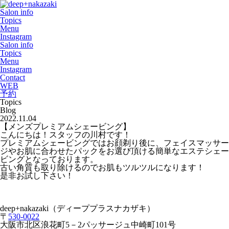
Salon info
Topics
Menu
Instagram
Salon info
Topics
Menu
Instagram
Contact
WEB
予約
Topics
Blog
2022.11.04
【メンズプレミアムシェービング】
こんにちは！スタッフの川村です！
プレミアムシェービングではお顔剃り後に、フェイスマッサー
ジやお肌に合わせたパックをお選び頂ける簡単なエステシェー
ビングとなっております。
古い角質も取り除けるのでお肌もツルツルになります！
是非お試し下さい！
deep+nakazaki
（ディーププラスナカザキ）
〒
530-0022
大阪市北区浪花町
5
－
2
パッサージュ中崎町
101
号