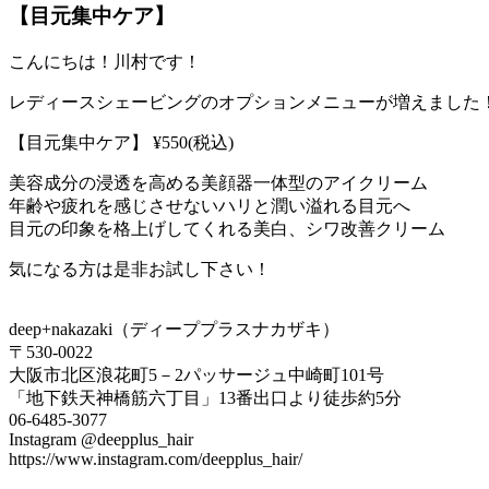
【目元集中ケア】
こんにちは！川村です！
レディースシェービングのオプションメニューが増えました
【目元集中ケア】 ¥550(税込)
美容成分の浸透を高める美顔器一体型のアイクリーム
年齢や疲れを感じさせないハリと潤い溢れる目元へ
目元の印象を格上げしてくれる美白、シワ改善クリーム
気になる方は是非お試し下さい！
deep+nakazaki（ディーププラスナカザキ）
〒530-0022
大阪市北区浪花町5－2パッサージュ中崎町101号
「地下鉄天神橋筋六丁目」13番出口より徒歩約5分
06-6485-3077
Instagram @deepplus_hair
https://www.instagram.com/deepplus_hair/