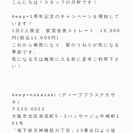
こんにちは！スタッフの川村です！
deep+1周年記念のキャンペーンを開始して
います！
1日2人限定 髪質改善ストレート 10,000
円(税込11,000円)
これから梅雨になり、髪のうねりが気になる
季節です。
気になる方は梅雨に入る前に是非ご利用下さ
い！
deep+nakazaki
（ディーププラスナカザ
キ）
〒
530-0022
大阪市北区浪花町
5
－
2
パッサージュ中崎町
1
01
号
「地下鉄天神橋筋六丁目」
13
番出口より徒